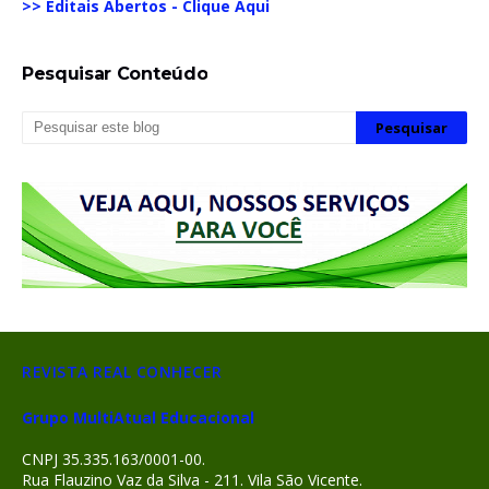
>> Editais Abertos - Clique Aqui
Pesquisar Conteúdo
REVISTA REAL CONHECER
Grupo MultiAtual Educacional
CNPJ 35.335.163/0001-00.
Rua Flauzino Vaz da Silva - 211. Vila São Vicente.